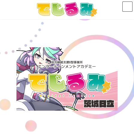
コ
ナ
ン
ビ
テ
ゲ
ン
ー
ツ
シ
へ
ョ
ス
ン
キ
に
ッ
移
プ
動