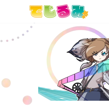
コ
ナ
ン
ビ
テ
ゲ
ン
ー
ツ
シ
へ
ョ
ス
ン
キ
に
ッ
移
プ
動