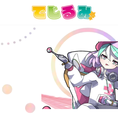
コ
ナ
ン
ビ
テ
ゲ
ン
ー
ツ
シ
へ
ョ
ス
ン
キ
に
ッ
移
プ
動