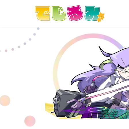
コ
ナ
ン
ビ
テ
ゲ
ン
ー
ツ
シ
へ
ョ
ス
ン
キ
に
ッ
移
プ
動