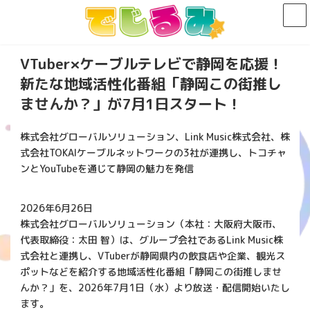
コ
ナ
ン
ビ
テ
ゲ
ン
ー
VTuber×ケーブルテレビで静岡を応援！
ツ
シ
へ
ョ
新たな地域活性化番組「静岡この街推し
ス
ン
ませんか？」が7月1日スタート！
キ
に
ッ
移
プ
動
株式会社グローバルソリューション、Link Music株式会社、株
式会社TOKAIケーブルネットワークの3社が連携し、トコチャ
ンとYouTubeを通じて静岡の魅力を発信
2026年6月26日
株式会社グローバルソリューション（本社：大阪府大阪市、
代表取締役：太田 智）は、グループ会社であるLink Music株
式会社と連携し、VTuberが静岡県内の飲食店や企業、観光ス
ポットなどを紹介する地域活性化番組「静岡この街推しませ
んか？」を、2026年7月1日（水）より放送・配信開始いたし
ます。