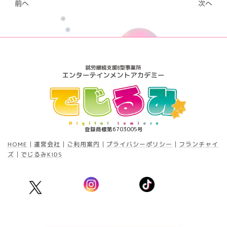
前へ
次へ
登録商標第6703005号
HOME
│
運営会社
│
ご利用案内
│
プライバシーポリシー
│
フランチャイ
ズ
│
でじるみKIDS