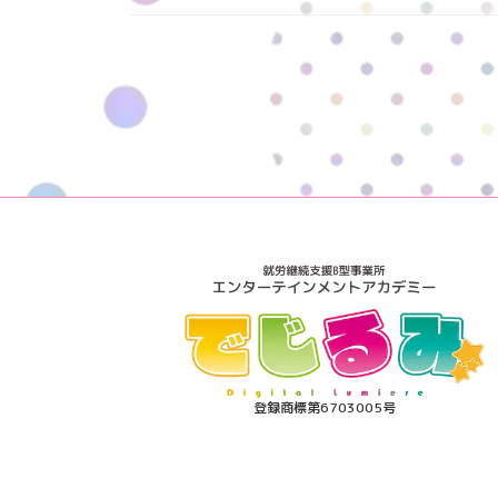
投
稿
の
ペ
ー
ジ
送
り
登録商標第6703005号