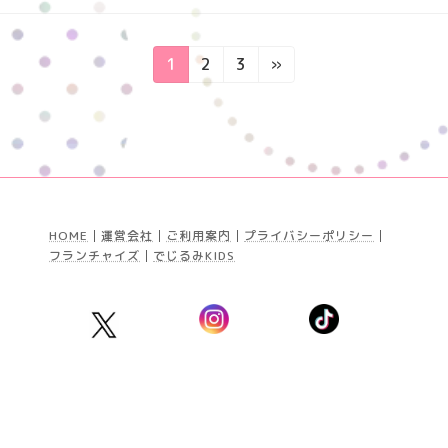
固
固
固
1
2
3
»
定
定
定
ペ
ペ
ペ
ー
ー
ー
ジ
ジ
ジ
HOME
│
運営会社
│
ご利用案内
│
プライバシーポリシー
│
フランチャイズ
│
でじるみKIDS