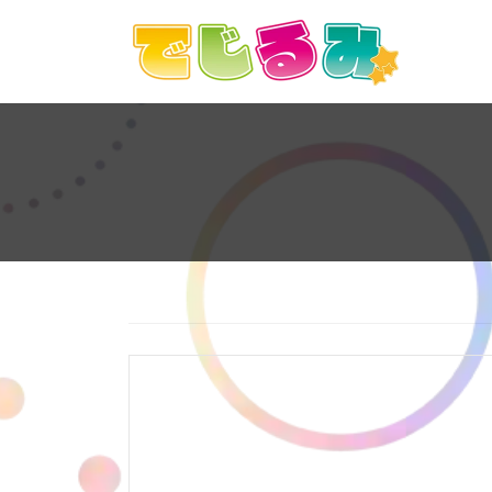
コ
ナ
ン
ビ
テ
ゲ
ン
ー
ツ
シ
へ
ョ
ス
ン
キ
に
ッ
移
プ
動