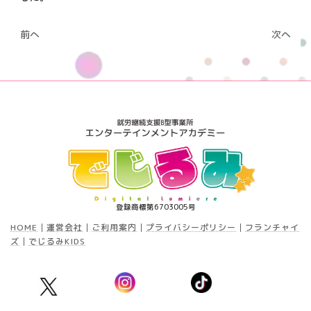
前へ
次へ
登録商標第6703005号
HOME
│
運営会社
│
ご利用案内
│
プライバシーポリシー
│
フランチャイ
ズ
│
でじるみKIDS