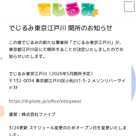
コ
ナ
ン
ビ
テ
ゲ
ン
ー
でじるみ東京江戸川 開所のお知らせ
ツ
シ
へ
ョ
ス
ン
この度でじるみの新たな事業所「でじるみ東京江戸川」が、
キ
に
東京都江戸川区にて開所することが決定いたしましたのでお
ッ
移
知らせいたします。
プ
動
でじるみ東京江戸川（2026年5月開所予定）
〒132-0034 東京都江戸川区小松川1-5-2 メゾンリバーサイ
ド3F
https://digilumi.jp/office/edogawa/
運営：株式会社ファイブ
3/24更新 スケジュール変更のためオープン日を変更いたしま
した。