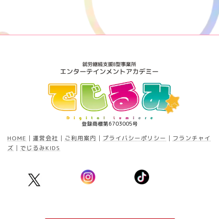
稿
ペ
ペ
ペ
ー
ー
ー
の
ジ
ジ
ジ
ペ
ー
ジ
送
り
登録商標第6703005号
HOME
│
運営会社
│
ご利用案内
│
プライバシーポリシー
│
フランチャイ
ズ
│
でじるみKIDS