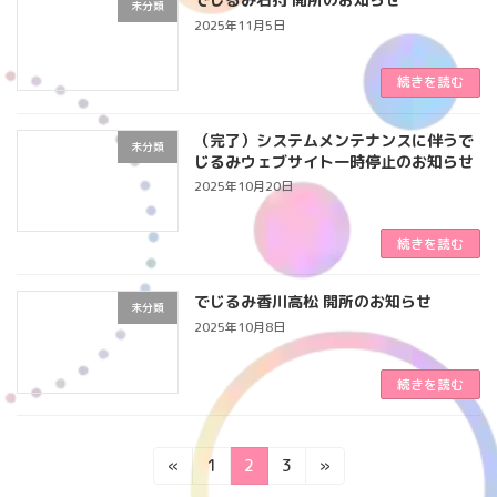
未分類
2025年11月5日
続きを読む
（完了）システムメンテナンスに伴うで
未分類
じるみウェブサイト一時停止のお知らせ
2025年10月20日
続きを読む
でじるみ香川高松 開所のお知らせ
未分類
2025年10月8日
続きを読む
投
固
固
固
«
1
2
3
»
定
定
定