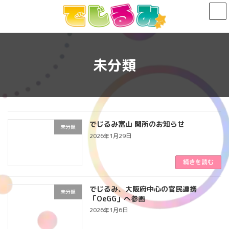
コ
ナ
ン
ビ
テ
ゲ
ン
ー
ツ
シ
へ
ョ
未分類
ス
ン
キ
に
ッ
移
プ
動
でじるみ富山 開所のお知らせ
未分類
2026年1月29日
続きを読む
でじるみ、大阪府中心の官民連携
未分類
「OeGG」へ参画
2026年1月6日